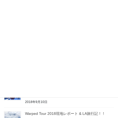
[instagram-feed]
最近の投稿
[Anything You Like] 一部のプ
2026年6月30日
[Anything You Like] 一部のプ
2026年6月25日
[Anything You Like] 一部のテー
2026年5月12日
LA旅行記2018（１）まずは自力で準備を。ETSA申請
方法とユナイテッド航空で国際線を取る（裏技発
見）！
2018年9月10日
Warped Tour 2018現地レポート & LA旅行記！！